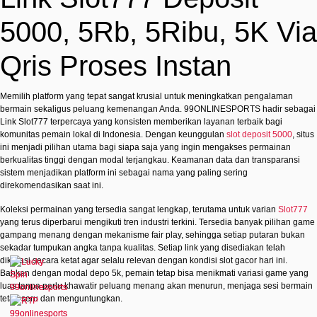
5000, 5Rb, 5Ribu, 5K Via
Qris Proses Instan
Memilih platform yang tepat sangat krusial untuk meningkatkan pengalaman
bermain sekaligus peluang kemenangan Anda. 99ONLINESPORTS hadir sebagai
Link Slot777 terpercaya yang konsisten memberikan layanan terbaik bagi
komunitas pemain lokal di Indonesia. Dengan keunggulan
slot deposit 5000
, situs
ini menjadi pilihan utama bagi siapa saja yang ingin mengakses permainan
berkualitas tinggi dengan modal terjangkau. Keamanan data dan transparansi
sistem menjadikan platform ini sebagai nama yang paling sering
direkomendasikan saat ini.
Koleksi permainan yang tersedia sangat lengkap, terutama untuk varian
Slot777
yang terus diperbarui mengikuti tren industri terkini. Tersedia banyak pilihan game
gampang menang dengan mekanisme fair play, sehingga setiap putaran bukan
sekadar tumpukan angka tanpa kualitas. Setiap link yang disediakan telah
dikurasi secara ketat agar selalu relevan dengan kondisi slot gacor hari ini.
Bahkan dengan modal depo 5k, pemain tetap bisa menikmati variasi game yang
luas tanpa perlu khawatir peluang menang akan menurun, menjaga sesi bermain
tetap seru dan menguntungkan.