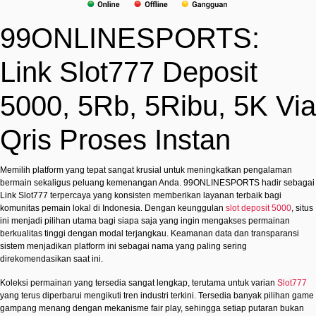
99ONLINESPORTS:
Link Slot777 Deposit
5000, 5Rb, 5Ribu, 5K Via
Qris Proses Instan
Memilih platform yang tepat sangat krusial untuk meningkatkan pengalaman
bermain sekaligus peluang kemenangan Anda. 99ONLINESPORTS hadir sebagai
Link Slot777 terpercaya yang konsisten memberikan layanan terbaik bagi
komunitas pemain lokal di Indonesia. Dengan keunggulan
slot deposit 5000
, situs
ini menjadi pilihan utama bagi siapa saja yang ingin mengakses permainan
berkualitas tinggi dengan modal terjangkau. Keamanan data dan transparansi
sistem menjadikan platform ini sebagai nama yang paling sering
direkomendasikan saat ini.
Koleksi permainan yang tersedia sangat lengkap, terutama untuk varian
Slot777
yang terus diperbarui mengikuti tren industri terkini. Tersedia banyak pilihan game
gampang menang dengan mekanisme fair play, sehingga setiap putaran bukan