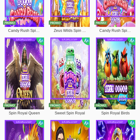
Candy Rush Spin Royal
Zeus Wilds Spin Royal
Candy Rush Spin Royal 2
EKSKLUSIF
EKSKLUSIF
EKSKLUSIF
Spin Royal Queen
Sweet Spin Royal
Spin Royal Birds
EKSKLUSIF
EKSKLUSIF
EKSKLUSIF