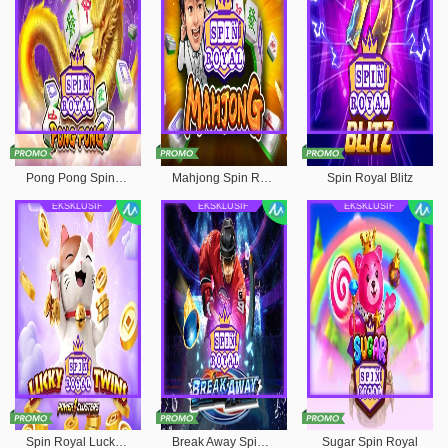
Pong Pong Spin Royal
Mahjong Spin Royal
Spin Royal Blitz
EKSKLUSIF
EKSKLUSIF
EKSKLUSIF
Spin Royal Lucky Clusters
Break Away Spin Royal
Sugar Spin Royal